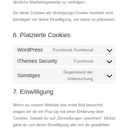
ähnliche Marketingzwecke zu verfolgen.
Da diese Cookies als Verfolgungs-Cookie markiert sind,
benötigen wir deine Einwilligung, um diese zu platzieren.
6. Platzierte Cookies
WordPress
Functional, Funktional
Consent
to
iThemes Security
Functional
Consent
service
to
Gegenstand der
wordpress
Sonstiges
service
Consent
Untersuchung
ithemes-
to
7. Einwilligung
security
service
sonstiges
Wenn du unsere Website das erste Mal besuchst,
zeigen wir dir ein Pop-Up mit einer Erklärung über
Cookies. Sobald du auf „Einstellungen speichern“ klickst,
gibst du uns deine Einwilligung alle von dir gewählten